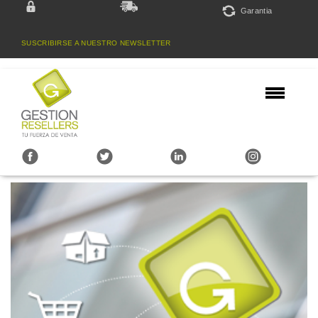
Garantia
SUSCRIBIRSE A NUESTRO NEWSLETTER
(011) 4701-6220 / (011) 6009-6220 / Nuñez, CABA - Argentina
Quienes Somos
Guía del Usuario
Novedades y promociones
Newsletters
Contacto